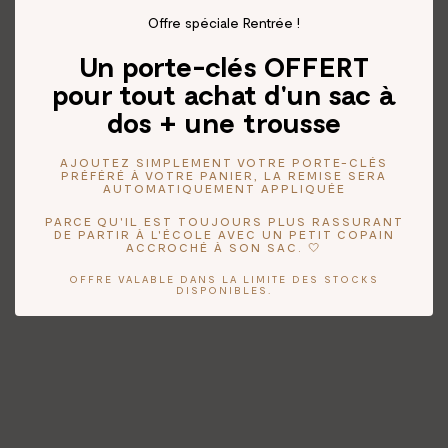
Offre spéciale Rentrée !
Un porte-clés OFFERT
pour tout achat d'un sac à
dos + une trousse
AJOUTEZ SIMPLEMENT VOTRE PORTE-CLÉS
PRÉFÉRÉ À VOTRE PANIER, LA REMISE SERA
AUTOMATIQUEMENT APPLIQUÉE
PARCE QU'IL EST TOUJOURS PLUS RASSURANT
DE PARTIR À L'ÉCOLE AVEC UN PETIT COPAIN
ACCROCHÉ À SON SAC. 🤍
OFFRE VALABLE DANS LA LIMITE DES STOCKS
DISPONIBLES.