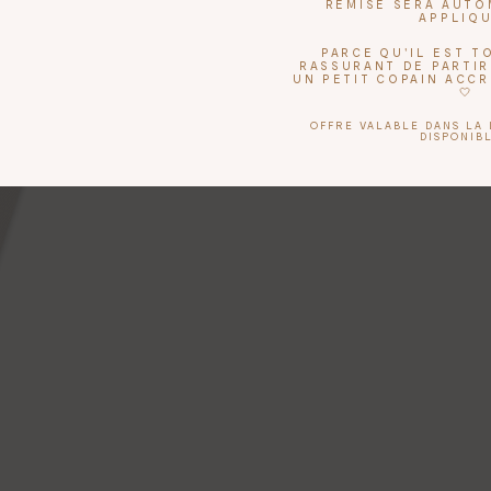
REMISE SERA AUT
APPLIQ
PARCE QU'IL EST 
RASSURANT DE PARTIR
UN PETIT COPAIN ACC
🤍
OFFRE VALABLE DANS LA 
DISPONIBL