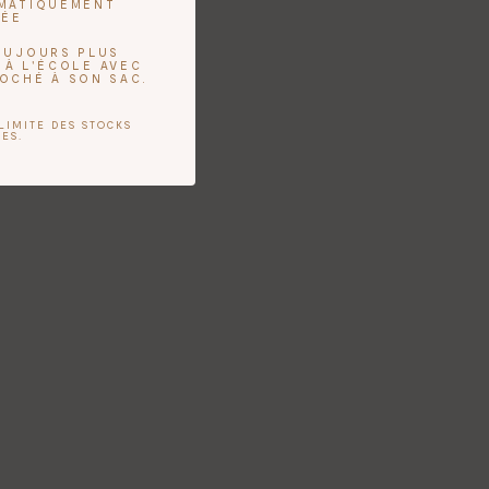
OMATIQUEMENT
UÉE
TOUJOURS PLUS
 À L'ÉCOLE AVEC
ROCHÉ À SON SAC.
LIMITE DES STOCKS
ES.