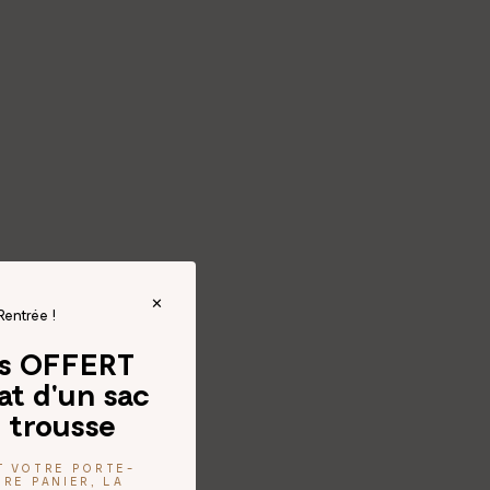
Rentrée !
és OFFERT
at d'un sac
 trousse
T VOTRE PORTE-
RE PANIER, LA