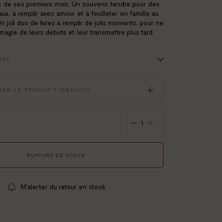
x de ses premiers mois. Un souvenir tendre pour des
ux, à remplir avec amour et à feuilleter en famille au
n joli duo de livres à remplir de jolis moments, pour ne
 magie de leurs débuts et leur transmettre plus tard.
UES
pour parents de jumeaux
aux famille hétéro / homo et mono-parentales
ER LE PRODUIT ? (GRATUIT)
re dos carré cousue
beige
i la gestion durable des forêts
RUPTURE DE STOCK
e avant toi…)
M’alerter du retour en stock
les échographies, mois après mois, fille ou garçon…)
it de ta venue au monde, les premières rencontres…)
(ton évolution, les petites anecdotes…)
ois (balade, repas, quatre pattes,…)