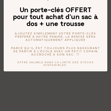
Un porte-clés OFFERT
pour tout achat d'un sac à
dos + une trousse
AJOUTEZ SIMPLEMENT VOTRE PORTE-CLÉS
PRÉFÉRÉ À VOTRE PANIER, LA REMISE SERA
AUTOMATIQUEMENT APPLIQUÉE
PARCE QU'IL EST TOUJOURS PLUS RASSURANT
DE PARTIR À L'ÉCOLE AVEC UN PETIT COPAIN
ACCROCHÉ À SON SAC. 🤍
OFFRE VALABLE DANS LA LIMITE DES STOCKS
DISPONIBLES.