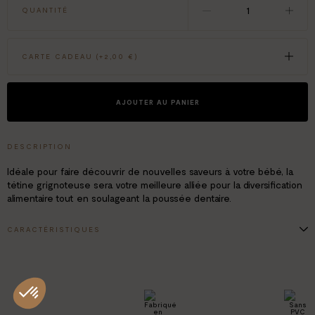
QUANTITÉ
CARTE CADEAU (+
2,00 €
)
AJOUTER AU PANIER
DESCRIPTION
Idéale pour faire découvrir de nouvelles saveurs à votre bébé, la
tétine grignoteuse sera votre meilleure alliée pour la diversification
alimentaire tout en soulageant la poussée dentaire.
CARACTÉRISTIQUES
Adapté pour les enfants de 4 à 24 mois
Silicone alimentaire, sans BPA
Manche ergonomique antidérapant
Nettoyage facile, passe au lave-vaisselle
Contient 1 tétine grignoteuse + 4 embouts (1x taille S – 2x taille M –
1x taille L)