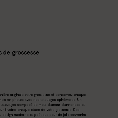
s de grossesse
ière originale votre grossesse
et conservez chaque
mois en photos
avec nos tatouages éphémères.
Un
 tatouages composé de mots d’amour,
d’annonces et
ur illustrer
chaque étape de votre grossesse.
Des
au design moderne
et poétique pour de jolis souvenirs