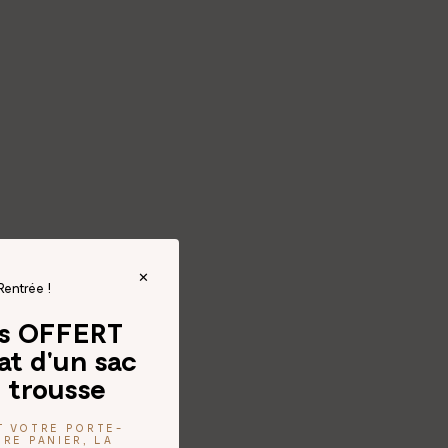
Rentrée !
és OFFERT
at d'un sac
 trousse
T VOTRE PORTE-
RE PANIER, LA