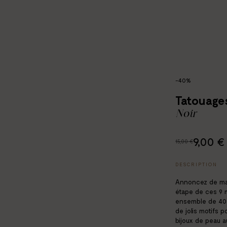
-40%
Tatouage
Noir
9,00 €
15,00 €
DESCRIPTION
Annoncez de man
étape de ces 9 
ensemble de 40
de jolis motifs po
bijoux de peau 