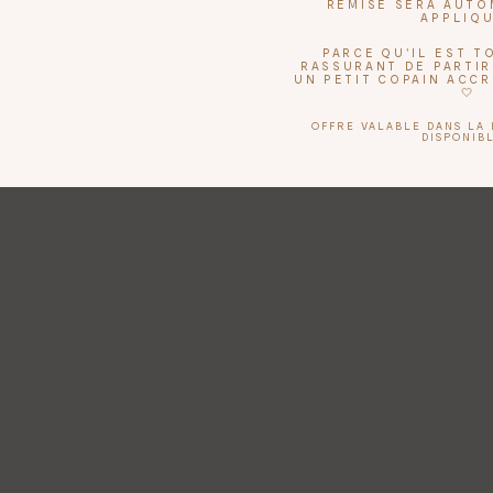
REMISE SERA AUT
APPLIQ
PARCE QU'IL EST 
RASSURANT DE PARTIR
UN PETIT COPAIN ACC
🤍
OFFRE VALABLE DANS LA 
DISPONIBL