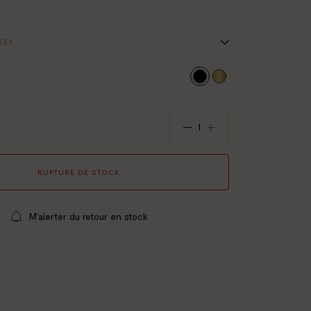
UES
uages: noir
t 14,8 x 21 cm
dorure à chaud
RUPTURE DE STOCK
M’alerter du retour en stock