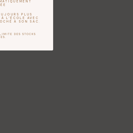
OMATIQUEMENT
UÉE
TOUJOURS PLUS
 À L'ÉCOLE AVEC
ROCHÉ À SON SAC.
LIMITE DES STOCKS
ES.