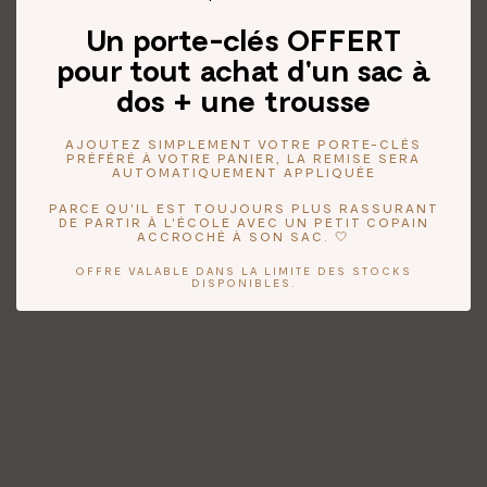
Un porte-clés OFFERT
pour tout achat d'un sac à
dos + une trousse
AJOUTEZ SIMPLEMENT VOTRE PORTE-CLÉS
PRÉFÉRÉ À VOTRE PANIER, LA REMISE SERA
AUTOMATIQUEMENT APPLIQUÉE
PARCE QU'IL EST TOUJOURS PLUS RASSURANT
DE PARTIR À L'ÉCOLE AVEC UN PETIT COPAIN
ACCROCHÉ À SON SAC. 🤍
OFFRE VALABLE DANS LA LIMITE DES STOCKS
DISPONIBLES.