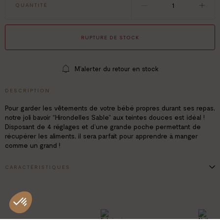
QUANTITÉ
RUPTURE DE STOCK
M’alerter du retour en stock
DESCRIPTION
Pour garder les vêtements de votre bébé propres durant ses repas,
notre joli bavoir “Hirondelles Sable” aux teintes douces est idéal !
Disposant de 4 réglages et d’une grande poche permettant de
récupérer les aliments, il sera parfait pour apprendre à manger
comme un grand !
CARACTÉRISTIQUES
100% silicone alimentaire, sans BPA, sans phtalates ni PVC
Résistant de -20°C à 200°C
4 réglages
Étanche
Nettoyage facile à l’éponge