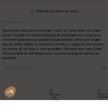
M’alerter du retour en stock
DESCRIPTION
Découvrez notre porte-monnaie "Love" en coton avec son cœur
brodé. Ce petit accessoire pratique et polyvalent est conçu pour
convenir aussi bien aux adultes qu’aux enfants. Idéal pour ranger
pièces, petits objets ou souvenirs précieux, il apporte une touche
de poésie et de style à votre quotidien. Fabriqué avec soin, il allie
fonctionnalité et esthétique pour vous accompagner partout au
quotidien.
CARACTÉRISTIQUES
Dimensions: L 15 x H 10 x P 1 cm
100% coton
Pompon amovible
PRODUCT
FABRIQUÉ EN
RAISONN
CHINE