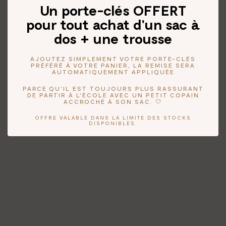
Un porte-clés OFFERT
pour tout achat d'un sac à
dos + une trousse
AJOUTEZ SIMPLEMENT VOTRE PORTE-CLÉS
PRÉFÉRÉ À VOTRE PANIER, LA REMISE SERA
AUTOMATIQUEMENT APPLIQUÉE
PARCE QU'IL EST TOUJOURS PLUS RASSURANT
DE PARTIR À L'ÉCOLE AVEC UN PETIT COPAIN
ACCROCHÉ À SON SAC. 🤍
OFFRE VALABLE DANS LA LIMITE DES STOCKS
DISPONIBLES.