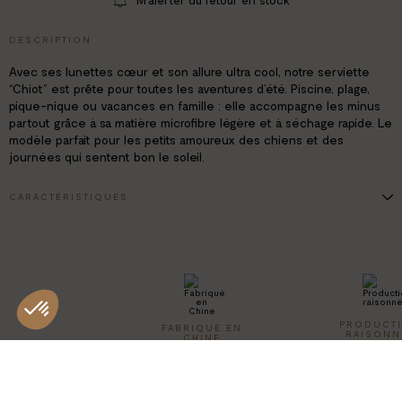
M’alerter du retour en stock
DESCRIPTION
Avec ses lunettes cœur et son allure ultra cool, notre serviette
“Chiot” est prête pour toutes les aventures d’été. Piscine, plage,
pique-nique ou vacances en famille : elle accompagne les minus
partout grâce à sa matière microfibre légère et à séchage rapide. Le
modèle parfait pour les petits amoureux des chiens et des
journées qui sentent bon le soleil.
CARACTÉRISTIQUES
Dimensions: 70 x 140 cm
Motif: chiot
Composition: 80% polyester / 20% polyamide
Lavable en machine
PRODUCT
FABRIQUÉ EN
RAISONN
CHINE