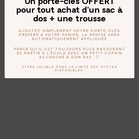
Un porte-clés OFFERT
pour tout achat d'un sac à
dos + une trousse
AJOUTEZ SIMPLEMENT VOTRE PORTE-CLÉS
PRÉFÉRÉ À VOTRE PANIER, LA REMISE SERA
AUTOMATIQUEMENT APPLIQUÉE
PARCE QU'IL EST TOUJOURS PLUS RASSURANT
DE PARTIR À L'ÉCOLE AVEC UN PETIT COPAIN
ACCROCHÉ À SON SAC. 🤍
OFFRE VALABLE DANS LA LIMITE DES STOCKS
DISPONIBLES.