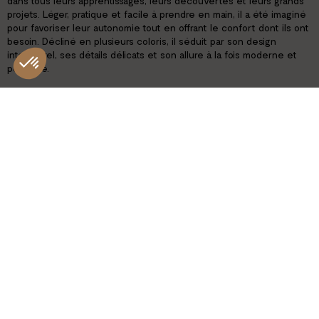
dans tous leurs apprentissages, leurs découvertes et leurs grands
projets. Léger, pratique et facile à prendre en main, il a été imaginé
pour favoriser leur autonomie tout en offrant le confort dont ils ont
besoin. Décliné en plusieurs coloris, il séduit par son design
intemporel, ses détails délicats et son allure à la fois moderne et
poétique.
CARACTÉRISTIQUES
Couleur: beige / marron
Age: 6+
Dimensions: H 38,5 cm x L 31 cm