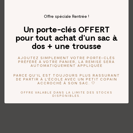
Offre spéciale Rentrée !
Un porte-clés OFFERT
pour tout achat d'un sac à
dos + une trousse
AJOUTEZ SIMPLEMENT VOTRE PORTE-CLÉS
PRÉFÉRÉ À VOTRE PANIER, LA REMISE SERA
AUTOMATIQUEMENT APPLIQUÉE
PARCE QU'IL EST TOUJOURS PLUS RASSURANT
DE PARTIR À L'ÉCOLE AVEC UN PETIT COPAIN
ACCROCHÉ À SON SAC. 🤍
OFFRE VALABLE DANS LA LIMITE DES STOCKS
DISPONIBLES.