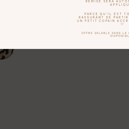
REMISE SERA AUT
APPLIQ
PARCE QU'IL EST 
RASSURANT DE PARTIR
UN PETIT COPAIN ACC
🤍
OFFRE VALABLE DANS LA 
DISPONIBL