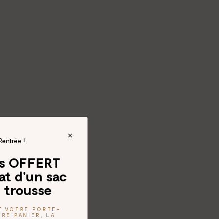
Rentrée !
és OFFERT
at d'un sac
 trousse
T VOTRE PORTE-
RE PANIER, LA