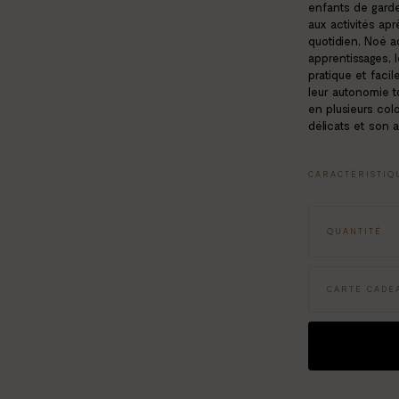
enfants de garder
aux activités ap
quotidien, Noé a
apprentissages, 
pratique et facil
leur autonomie t
en plusieurs colo
délicats et son a
CARACTÉRISTIQ
Couleur: beige f
Age: 6+
QUANTITÉ
Dimensions: H 3
CARTE CADEA