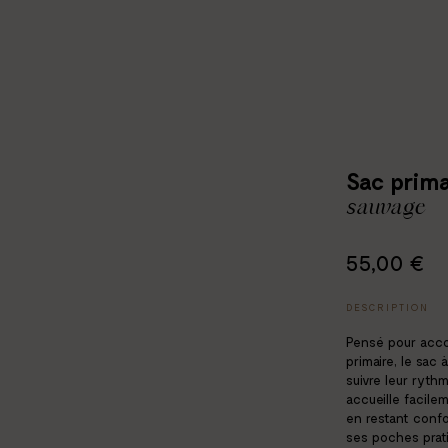
Sac prima
sauvage
55,00 €
DESCRIPTION
Pensé pour acco
primaire, le sac 
suivre leur ryth
accueille facilem
en restant confo
ses poches prati