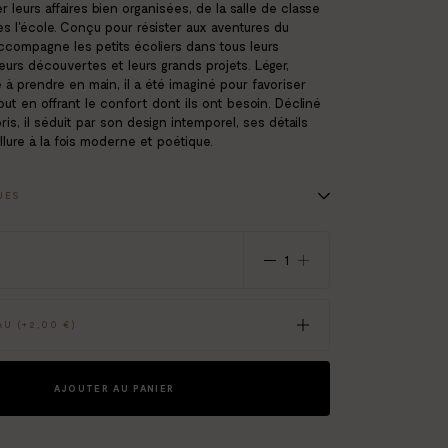
 leurs affaires bien organisées, de la salle de classe
rès l'école. Conçu pour résister aux aventures du
ccompagne les petits écoliers dans tous leurs
leurs découvertes et leurs grands projets. Léger,
e à prendre en main, il a été imaginé pour favoriser
out en offrant le confort dont ils ont besoin. Décliné
ris, il séduit par son design intemporel, ses détails
llure à la fois moderne et poétique.
UES
oncé / noir
8,5 cm x L 31 cm
U (+
2,00 €
)
AJOUTER AU PANIER