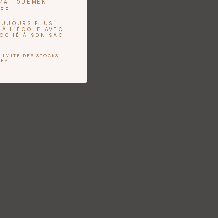
OMATIQUEMENT
UÉE
TOUJOURS PLUS
 À L'ÉCOLE AVEC
ROCHÉ À SON SAC.
LIMITE DES STOCKS
ES.