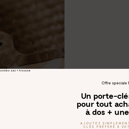
Offre spéciale 
Un porte-cl
pour tout ach
à dos + une
AJOUTEZ SIMPLEMEN
CLÉS PRÉFÉRÉ À VOT