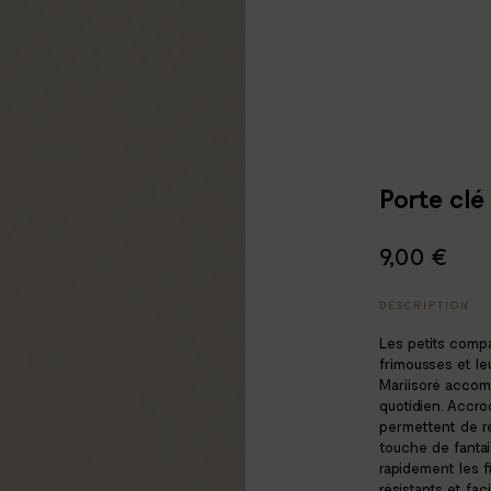
Porte clé 
9,00 €
DESCRIPTION
Les petits comp
frimousses et le
Mariisoré accom
quotidien. Accro
permettent de re
touche de fantai
rapidement les f
résistants et fac