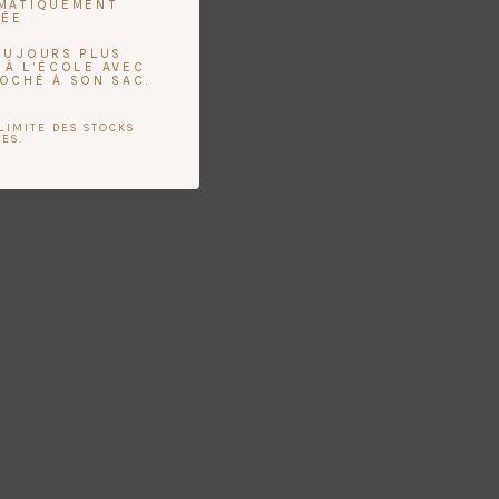
OMATIQUEMENT
UÉE
TOUJOURS PLUS
 À L'ÉCOLE AVEC
ROCHÉ À SON SAC.
LIMITE DES STOCKS
ES.