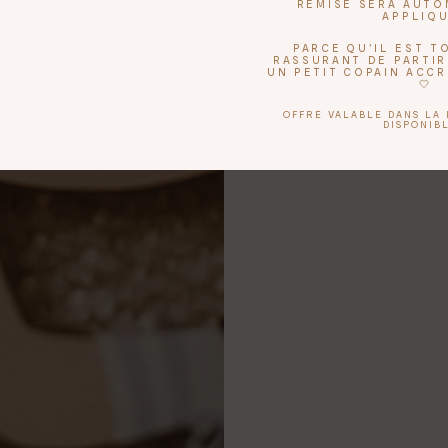
REMISE SERA AUT
APPLIQ
PARCE QU'IL EST 
RASSURANT DE PARTIR
UN PETIT COPAIN ACC
🤍
OFFRE VALABLE DANS LA 
DISPONIBL