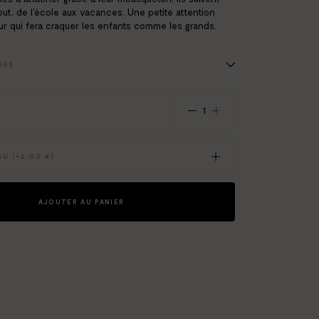
out, de l'école aux vacances. Une petite attention
r qui fera craquer les enfants comme les grands.
UES
ylique - epoxy
é
4 x 8,7 cm
U (+
2,00 €
)
AJOUTER AU PANIER