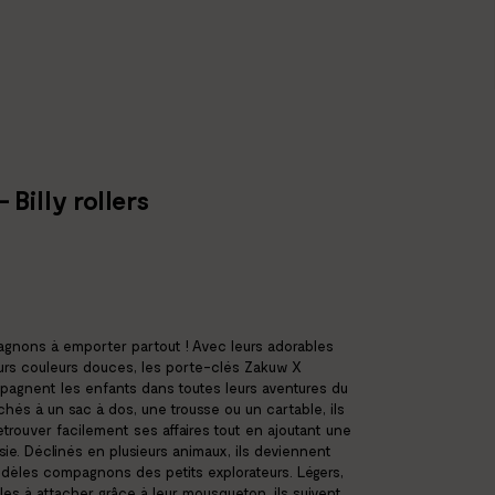
- Billy rollers
agnons à emporter partout ! Avec leurs adorables
urs couleurs douces, les porte-clés Zakuw X
pagnent les enfants dans toutes leurs aventures du
chés à un sac à dos, une trousse ou un cartable, ils
trouver facilement ses affaires tout en ajoutant une
sie. Déclinés en plusieurs animaux, ils deviennent
idèles compagnons des petits explorateurs. Légers,
iles à attacher grâce à leur mousqueton, ils suivent