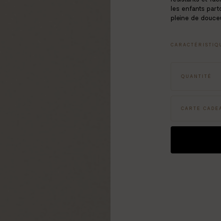
les enfants part
pleine de douceu
CARACTÉRISTIQ
Porte clé en acr
Mousqueton dor
QUANTITÉ
Dimensions : 10,
CARTE CADEA