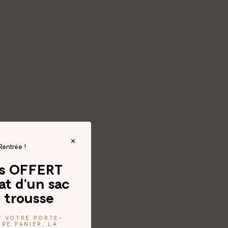
Rentrée !
és OFFERT
at d'un sac
 trousse
T VOTRE PORTE-
RE PANIER, LA