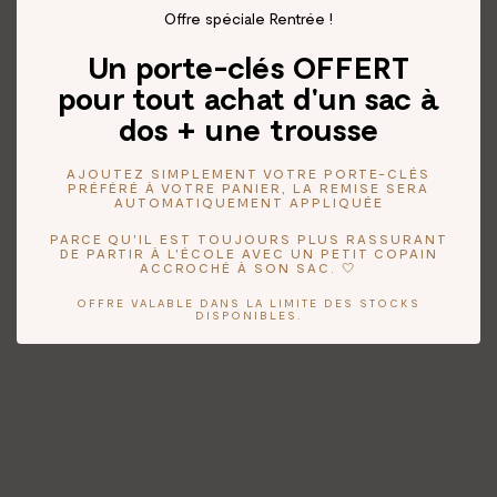
Offre spéciale Rentrée !
Un porte-clés OFFERT
pour tout achat d'un sac à
dos + une trousse
AJOUTEZ SIMPLEMENT VOTRE PORTE-CLÉS
PRÉFÉRÉ À VOTRE PANIER, LA REMISE SERA
AUTOMATIQUEMENT APPLIQUÉE
PARCE QU'IL EST TOUJOURS PLUS RASSURANT
DE PARTIR À L'ÉCOLE AVEC UN PETIT COPAIN
ACCROCHÉ À SON SAC. 🤍
OFFRE VALABLE DANS LA LIMITE DES STOCKS
DISPONIBLES.