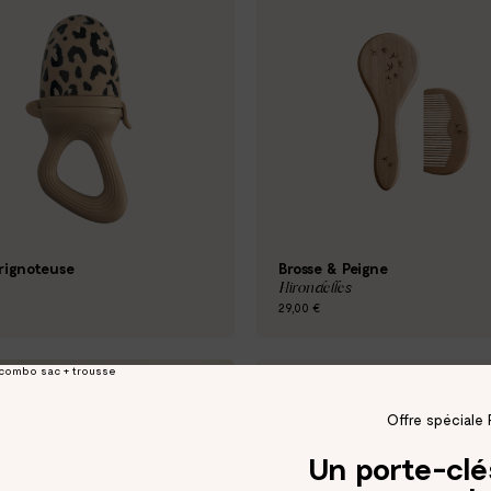
rignoteuse
Brosse & Peigne
Hirondelles
29,00 €
Rupture de stock
Offre spéciale 
Un porte-cl