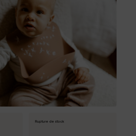
Fin de collection
Nom, Z à A
Coin repas
Prix, croissant
Grossesse
Prix, décroissant
Textile
Livres & Papeterie
Nouveautés
Chambre
Cadeaux de naissance
Rupture de stock