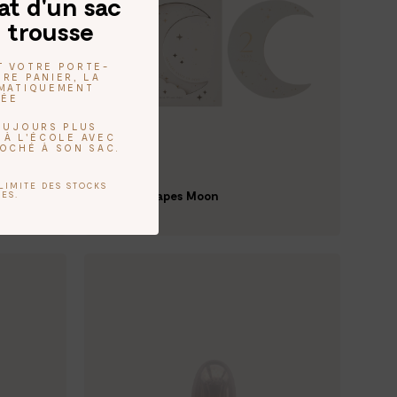
at d'un sac
 trousse
T VOTRE PORTE-
RE PANIER, LA
OMATIQUEMENT
UÉE
TOUJOURS PLUS
 À L'ÉCOLE AVEC
ROCHÉ À SON SAC.
LIMITE DES STOCKS
Cartes étapes Moon
ES.
26,00 €