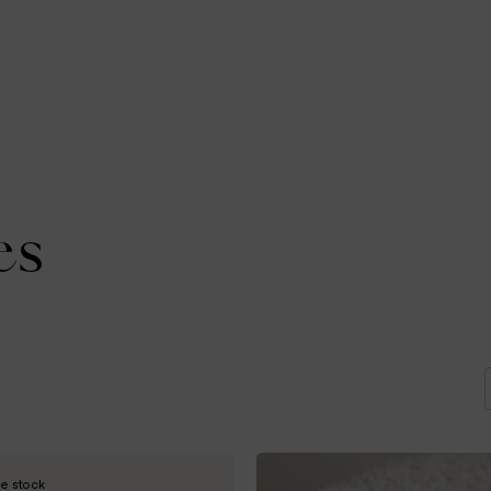
es
e stock