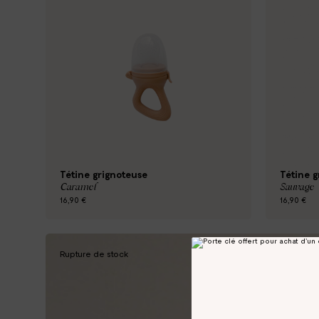
Tétine grignoteuse
Tétine g
Caramel
Sauvage
16,90 €
16,90 €
Rupture de stock