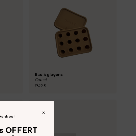
Bac à glaçons
Camel
19,00 €
Rentrée !
és OFFERT