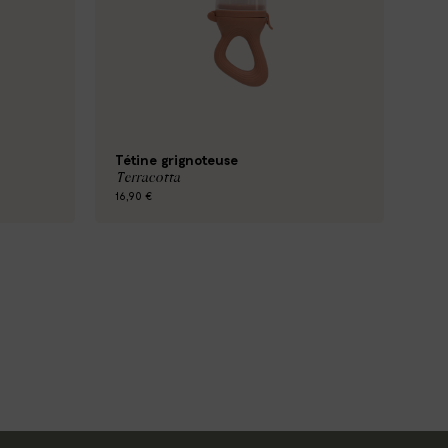
Tétine grignoteuse
Terracotta
16,90 €