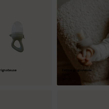
rignoteuse
Tétine grignoteuse
Sable
16,90 €