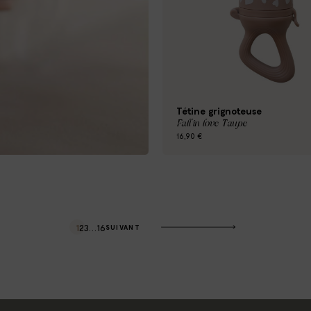
Tétine grignoteuse
Fall in love Taupe
16,90 €
1
2
3
…
16
SUIVANT