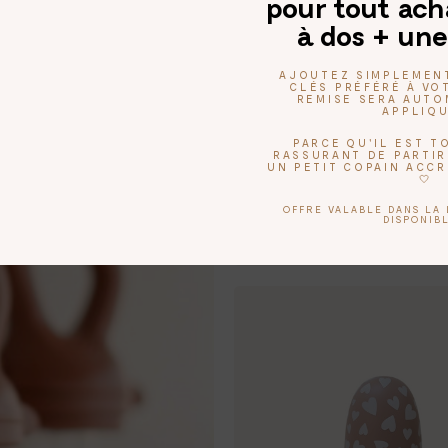
pour tout ach
à dos + une
AJOUTEZ SIMPLEMEN
CLÉS PRÉFÉRÉ À VOT
REMISE SERA AUT
APPLIQ
PARCE QU'IL EST 
RASSURANT DE PARTIR
UN PETIT COPAIN ACC
🤍
Bac à glaçons
OFFRE VALABLE DANS LA 
Argile
DISPONIBL
19,00 €