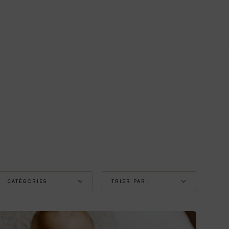
CATÉGORIES
TRIER PAR :
Accessoires
Ventes, ordre
décroissant
Les imparfaits
Nom, A à Z