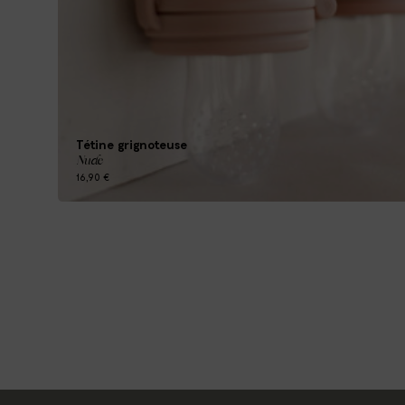
Tétine grignoteuse
Nude
16,90 €